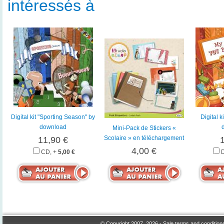
intéressés à
Digital kit "Sporting Season" by
Digital k
download
Mini-Pack de Stickers «
Scolaire » en téléchargement
11,90 €
4,00 €
CD, +
5,00 €
© Copyright 2007, 2026 -
Sale terms and condition