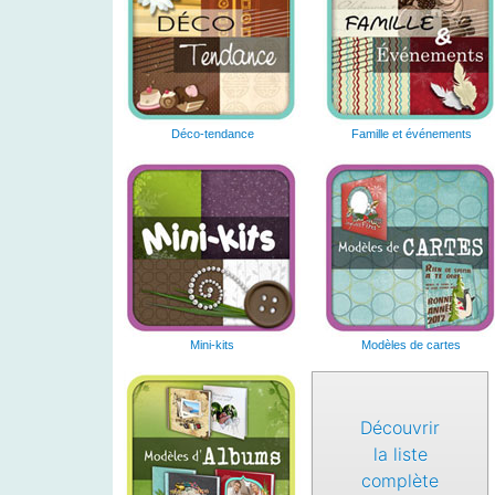
Déco-tendance
Famille et événements
Mini-kits
Modèles de cartes
Découvrir
la liste
complète