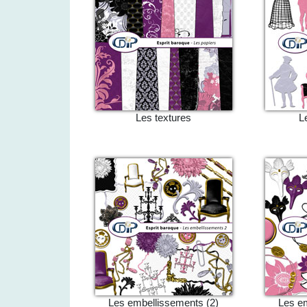
Les textures
L
Les embellissements (2)
Les em