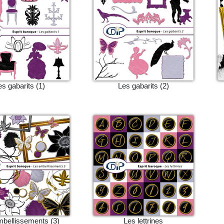
es gabarits (1)
Les gabarits (2)
bellissements (3)
Les lettrines