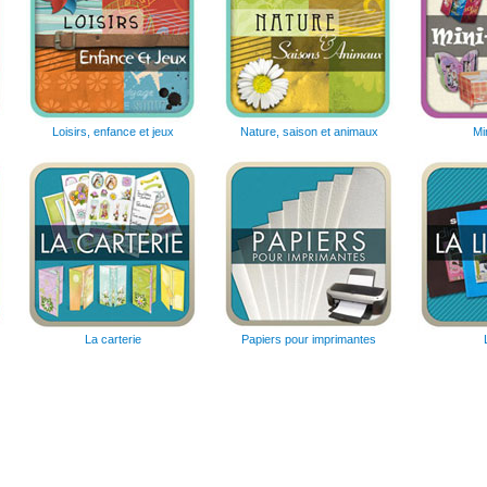
Loisirs, enfance et jeux
Nature, saison et animaux
Mi
La carterie
Papiers pour imprimantes