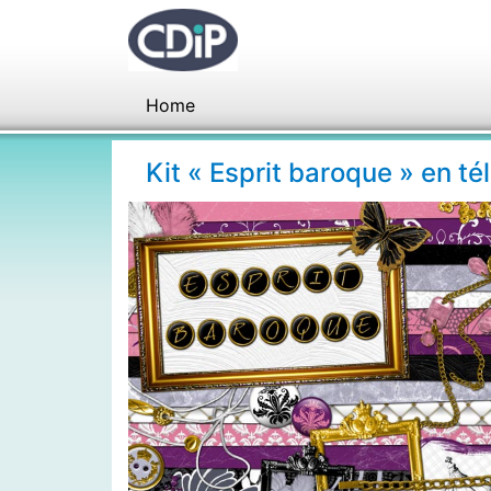
Home
Kit « Esprit baroque » en t