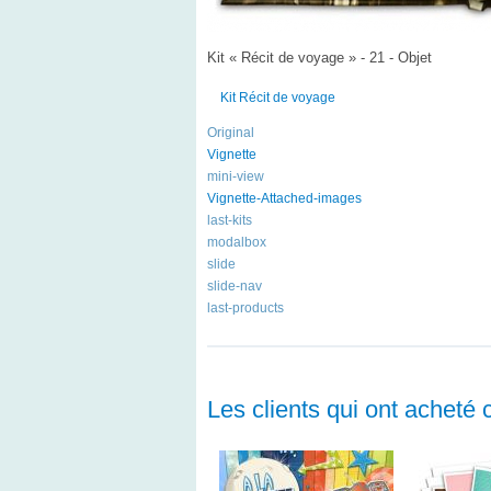
Kit « Récit de voyage » - 21 - Objet
Kit Récit de voyage
Original
Vignette
mini-view
Vignette-Attached-images
last-kits
modalbox
slide
slide-nav
last-products
Les clients qui ont acheté 