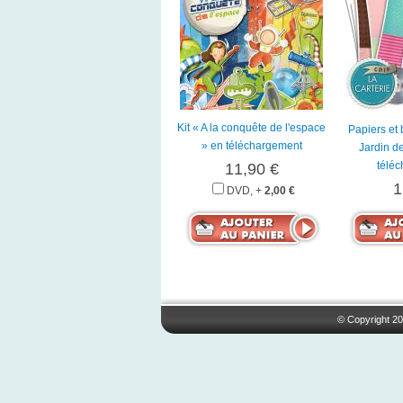
Kit « A la conquête de l'espace
Papiers et 
» en téléchargement
Jardin de
télé
11,90 €
1
DVD, +
2,00 €
© Copyright 20