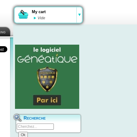
My cart
Vide
ing
Recherche