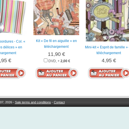
Kit « De fil en aiguille » en
bordures - Col. «
téléchargement
s délices » en
Mini-kit « Esprit de famille »
chargement
téléchargement
11,90 €
,95 €
4,95 €
DVD, +
2,00 €
07, 2026 -
Sale terms and conditions
-
Contact