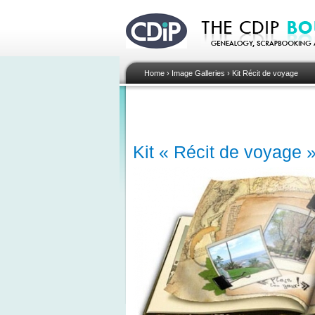
Home
›
Image Galleries
›
Kit Récit de voyage
Kit « Récit de voyage »