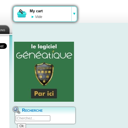
My cart
Vide
ing
Recherche