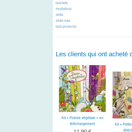
last-kits
modalbox
slide
slide-nav
last-products
Les clients qui ont acheté 
Kit « Poésie végétale » en
téléchargement
Kit « Peti
télé
11,90 €