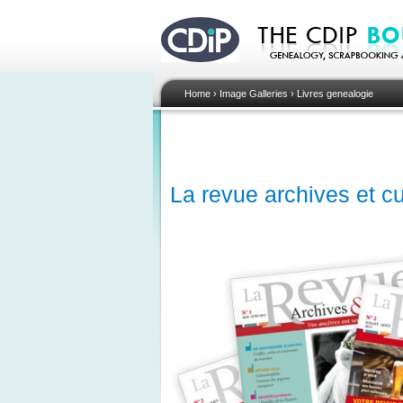
Home
›
Image Galleries
›
Livres genealogie
La revue archives et cu