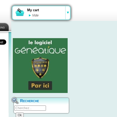
My cart
Vide
ing
Recherche