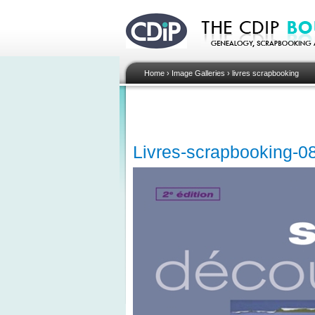
Home
›
Image Galleries
›
livres scrapbooking
Livres-scrapbooking-0