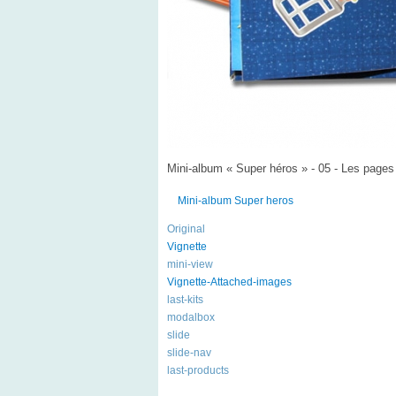
Mini-album « Super héros » - 05 - Les pages
Mini-album Super heros
Original
Vignette
mini-view
Vignette-Attached-images
last-kits
modalbox
slide
slide-nav
last-products