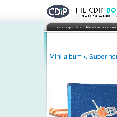
Home
›
Image Galleries
›
Mini-album Super heros
Mini-album « Super hér