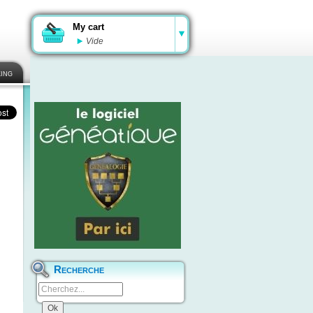
My cart
Vide
ing
Recherche