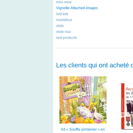
mini-view
Vignette-Attached-images
last-kits
modalbox
slide
slide-nav
last-products
Les clients qui ont acheté 
Kit « Souffle printanier » en