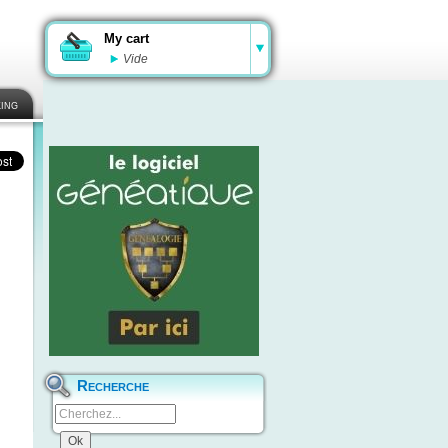
My cart
Vide
ing
Recherche