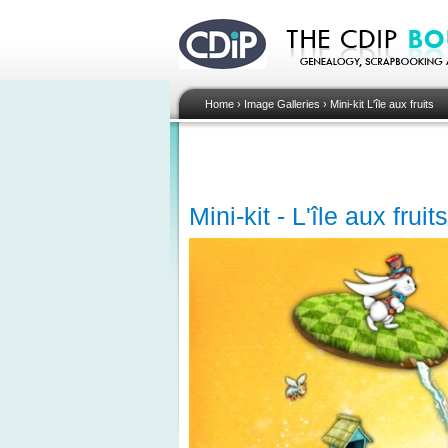
Home
›
Image Galleries
›
Mini-kit L'île aux fruits
Mini-kit - L'île aux frui