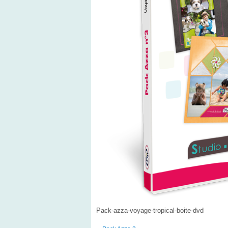
Pack-azza-voyage-tropical-boite-dvd