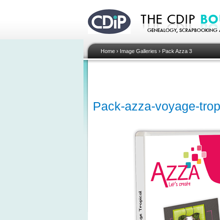
Home
›
Image Galleries
›
Pack Azza 3
Pack-azza-voyage-tropi