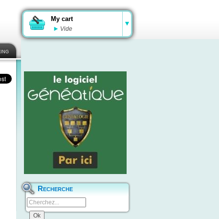
My cart
Vide
ing
Recherche