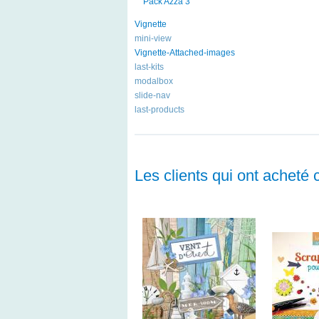
Pack Azza 3
Vignette
mini-view
Vignette-Attached-images
last-kits
modalbox
slide-nav
last-products
Les clients qui ont acheté 