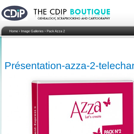
Home
›
Image Galleries
›
Pack Azza 2
Présentation-azza-2-telech