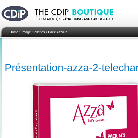
Home
›
Image Galleries
›
Pack Azza 2
Présentation-azza-2-telech