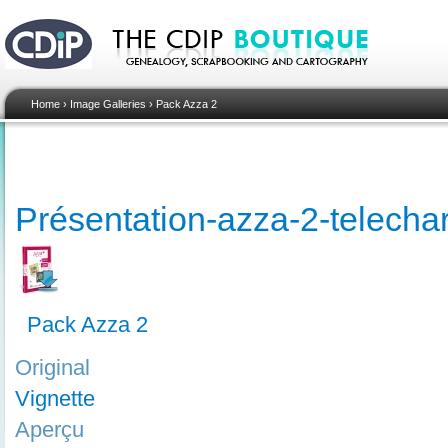
Home
›
Image Galleries
›
Pack Azza 2
Présentation-azza-2-telech
Pack Azza 2
Original
Vignette
Aperçu