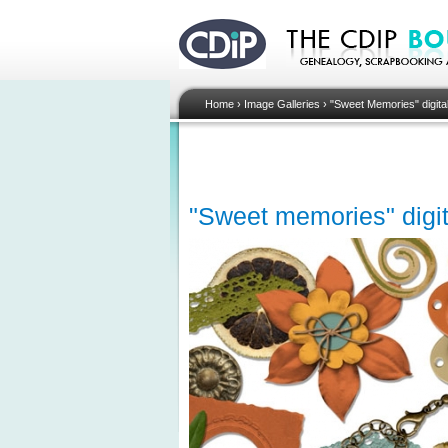
Home
›
Image Galleries
›
"Sweet Memories" digital
"Sweet memories" digita