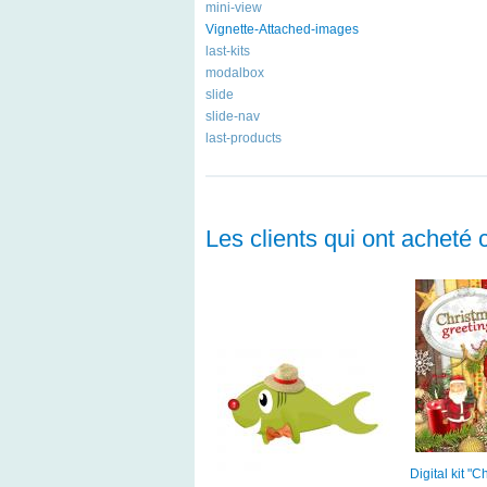
mini-view
Vignette-Attached-images
last-kits
modalbox
slide
slide-nav
last-products
Les clients qui ont acheté 
Digital kit "