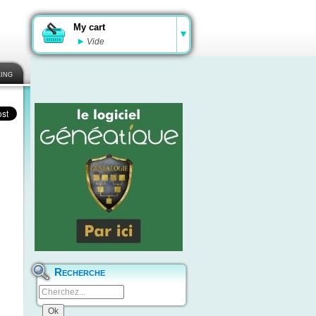
My cart
Vide
ing
Recherche