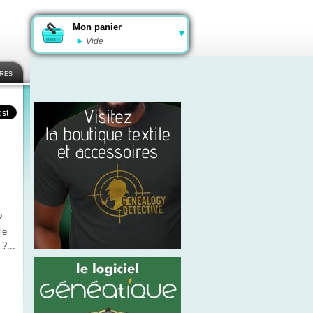
Mon panier
Vide
ires
?
le
?...