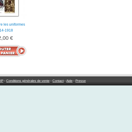
e les uniformes
14-1918
2,00 €
IP
-
Conditions générales de vente
-
Contact
-
Aide
-
Presse