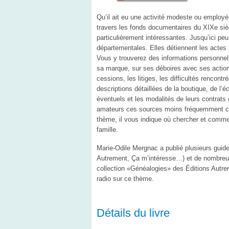
Qu’il ait eu une activité modeste ou employ
travers les fonds documentaires du XIXe siè
particulièrement intéressantes. Jusqu’ici pe
départementales. Elles détiennent les actes l
Vous y trouverez des informations personnell
sa marque, sur ses déboires avec ses actionn
cessions, les litiges, les difficultés rencontr
descriptions détaillées de la boutique, de l’
éventuels et les modalités de leurs contrats 
amateurs ces sources moins fréquemment co
thème, il vous indique où chercher et comment
famille.
Marie-Odile Mergnac a publié plusieurs guid
Autrement, Ça m’intéresse…) et de nombreux o
collection «Généalogies» des Éditions Autreme
radio sur ce thème.
Détails du livre