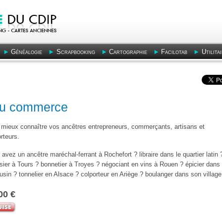
Généalogie
Scrapbooking
Cartographie
Facilotab
Utilita
 du commerce
 mieux connaître vos ancêtres entrepreneurs, commerçants, artisans et
rteurs.
avez un ancêtre maréchal-ferrant à Rochefort ? libraire dans le quartier latin 
sier à Tours ? bonnetier à Troyes ? négociant en vins à Rouen ? épicier dans 
sin ? tonnelier en Alsace ? colporteur en Ariège ? boulanger dans son village 
00 €