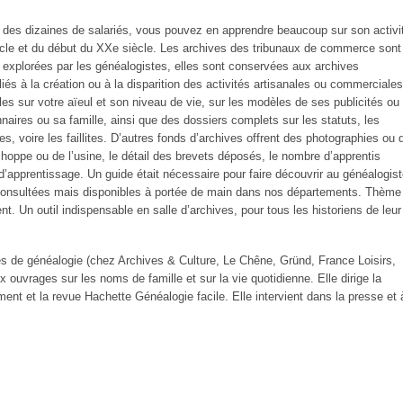
é des dizaines de salariés, vous pouvez en apprendre beaucoup sur son activi
cle et du début du XXe siècle. Les archives des tribunaux de commerce sont
u explorées par les généalogistes, elles sont conservées aux archives
iés à la création ou à la disparition des activités artisanales ou commerciales
es sur votre aïeul et son niveau de vie, sur les modèles de ses publicités ou
aires ou sa famille, ainsi que des dossiers complets sur les statuts, les
ées, voire les faillites. D’autres fonds d’archives offrent des photographies ou 
échoppe ou de l’usine, le détail des brevets déposés, le nombre d’apprentis
d’apprentissage. Un guide était nécessaire pour faire découvrir au généalogist
nsultées mais disponibles à portée de main dans nos départements. Thème
. Un outil indispensable en salle d’archives, pour tous les historiens de leur
es de généalogie (chez Archives & Culture, Le Chêne, Gründ, France Loisirs,
uvrages sur les noms de famille et sur la vie quotidienne. Elle dirige la
nt et la revue Hachette Généalogie facile. Elle intervient dans la presse et 