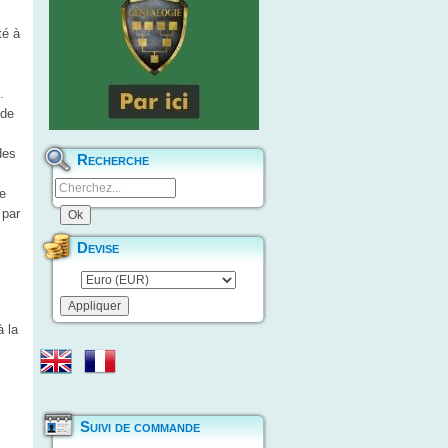
té à
.
 de
des
Recherche
e
 par
Devise
à la
Suivi de commande