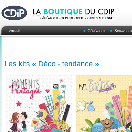
Généalogie
Scrapbook
Accueil
Les kits « Déco - tendance »