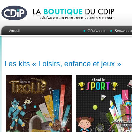
Généalogie
Scrapbook
Accueil
Les kits « Loisirs, enfance et jeux »