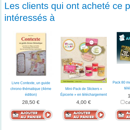
Les clients qui ont acheté ce p
intéressés à
Pack 80 mo
Livre Contexte, un guide
tél
chrono-thématique (4ème
Mini-Pack de Stickers «
édition)
Épicerie » en téléchargement
28,50 €
4,00 €
Cd