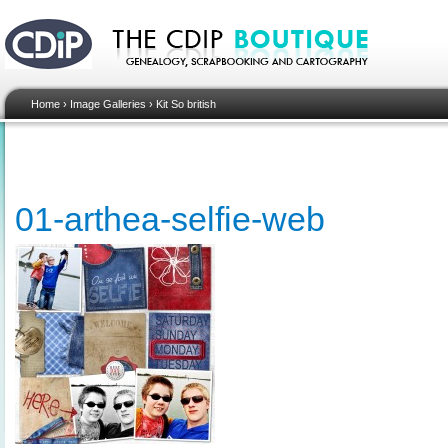
Home
›
Image Galleries
›
Kit So british
01-arthea-selfie-web