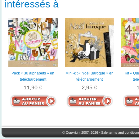
intéressés à
Pack « 30 alphabets » en
Mini-kit « Noël Baroque » en
Kit « Qu
téléchargement
téléchargement
tél
11,90 €
2,95 €
© Copyright 2007, 2026 -
Sale terms and condition