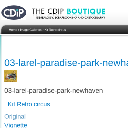
Home
›
Image Galleries
›
Kit Retro circus
03-larel-paradise-park-new
03-larel-paradise-park-newhaven
Kit Retro circus
Original
Vignette