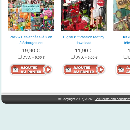
Pack « Ces années-là » en
Digital kit "Passion red" by
Kit 
téléchargement
download
tél
19,90 €
11,90 €
DVD, +
6,00 €
DVD, +
6,00 €
© Copyright 2007, 2026 -
Sale terms and condition