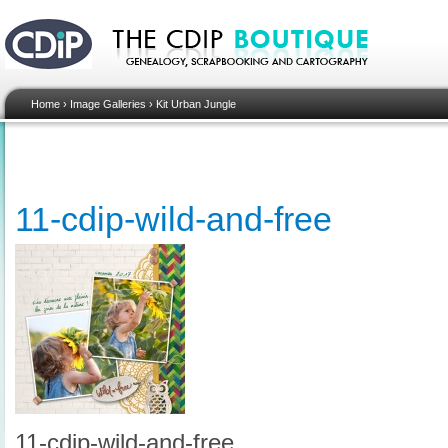
Home
›
Image Galleries
›
Kit Urban Jungle
11-cdip-wild-and-free
11-cdip-wild-and-free