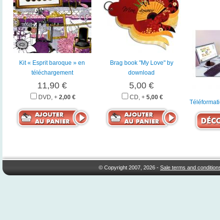
Kit « Esprit baroque » en
Brag book "My Love" by
téléchargement
download
11,90 €
5,00 €
DVD, +
2,00 €
CD, +
5,00 €
Téléformati
© Copyright 2007, 2026 -
Sale terms and condition