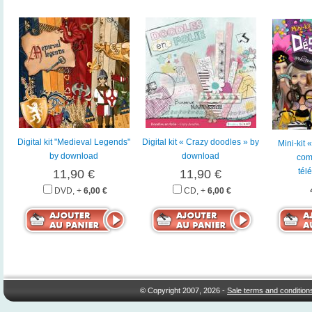
Digital kit "Medieval Legends"
Digital kit « Crazy doodles » by
Mini-kit
by download
download
com
tél
11,90 €
11,90 €
DVD, +
6,00 €
CD, +
6,00 €
© Copyright 2007, 2026 -
Sale terms and condition