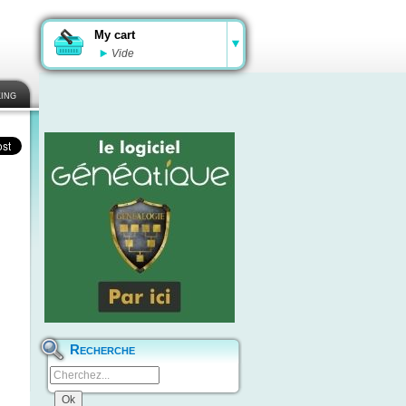
My cart
Vide
ing
Recherche