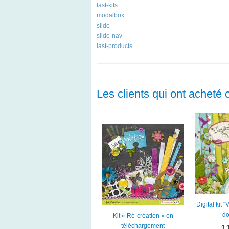
last-kits
modalbox
slide
slide-nav
last-products
Les clients qui ont acheté 
Digital kit 
do
Kit « Ré-création » en
téléchargement
1