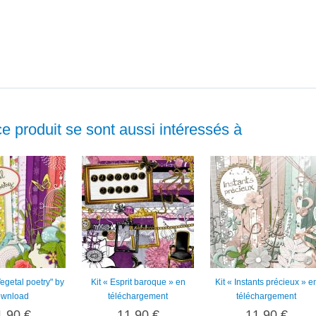
ce produit se sont aussi intéressés à
"Vegetal poetry" by
Kit « Esprit baroque » en
Kit « Instants précieux » e
wnload
téléchargement
téléchargement
1,90 €
11,90 €
11,90 €