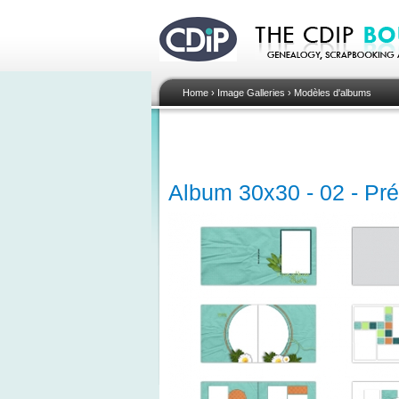
Home
›
Image Galleries
›
Modèles d'albums
Album 30x30 - 02 - Pré