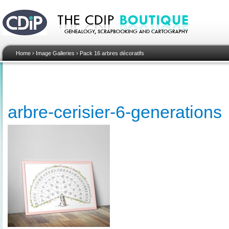
Home
›
Image Galleries
›
Pack 16 arbres décoratifs
arbre-cerisier-6-generations