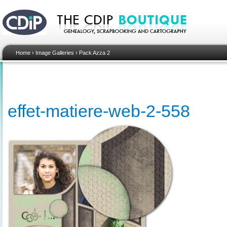
Home
›
Image Galleries
›
Pack Azza 2
effet-matiere-web-2-558