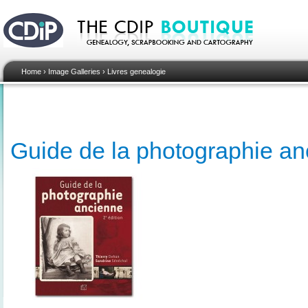
Home
›
Image Galleries
›
Livres genealogie
Guide de la photographie a