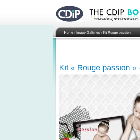
Home
›
Image Galleries
›
Kit Rouge passion
Kit « Rouge passion » 