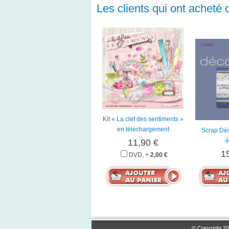
Les clients qui ont acheté 
Kit « La clef des sentiments »
en téléchargement
Scrap Dé
é
11,90 €
1
DVD, +
2,00 €
© Copyright 20