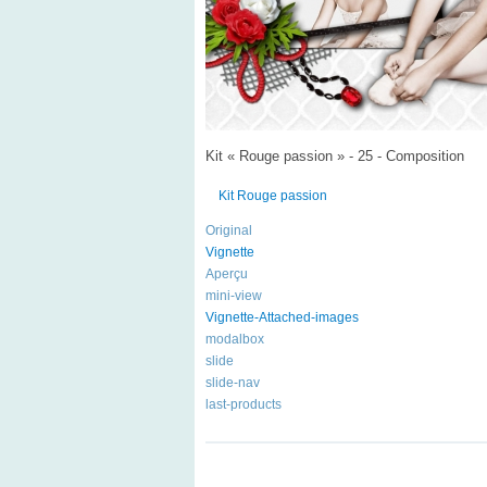
Kit « Rouge passion » - 25 - Composition
Kit Rouge passion
Original
Vignette
Aperçu
mini-view
Vignette-Attached-images
modalbox
slide
slide-nav
last-products