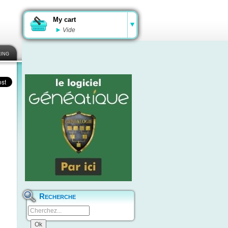
My cart
Vide
ing
Recherche