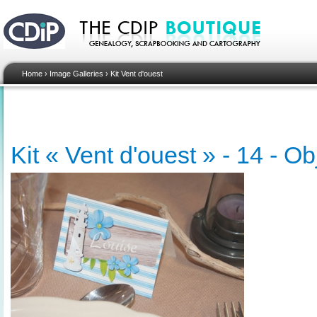
Home
›
Image Galleries
›
Kit Vent d'ouest
Kit « Vent d'ouest » - 14 - Ob