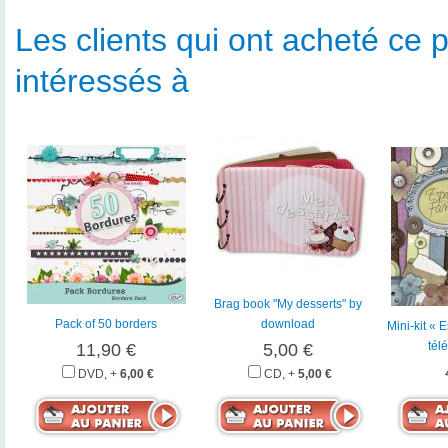
Les clients qui ont acheté ce p
intéressés à
Brag book "My desserts" by
Pack of 50 borders
download
Mini-kit « E
tél
11,90 €
5,00 €
DVD, +
6,00 €
CD, +
5,00 €