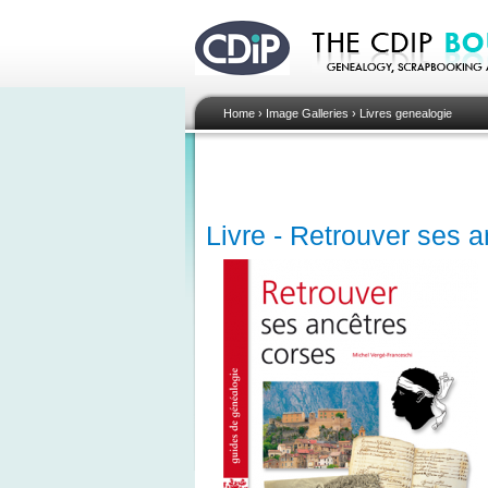
Home
›
Image Galleries
›
Livres genealogie
Livre - Retrouver ses 