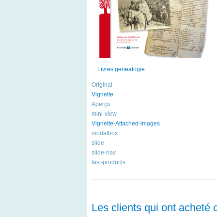
Livres genealogie
Original
Vignette
Aperçu
mini-view
Vignette-Attached-images
modalbox
slide
slide-nav
last-products
Les clients qui ont acheté 