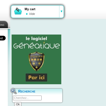
My cart
Vide
ing
Recherche