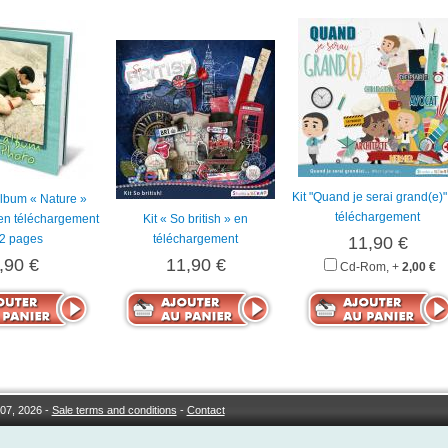
Kit "Quand je serai grand(e)"
lbum « Nature »
téléchargement
 en téléchargement
Kit « So british » en
32 pages
téléchargement
11,90 €
,90 €
11,90 €
Cd-Rom, +
2,00 €
07, 2026 -
Sale terms and conditions
-
Contact