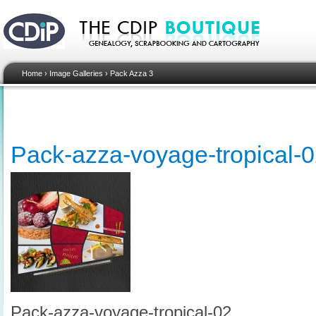
Home
›
Image Galleries
›
Pack Azza 3
Pack-azza-voyage-tropical-
Pack-azza-voyage-tropical-02