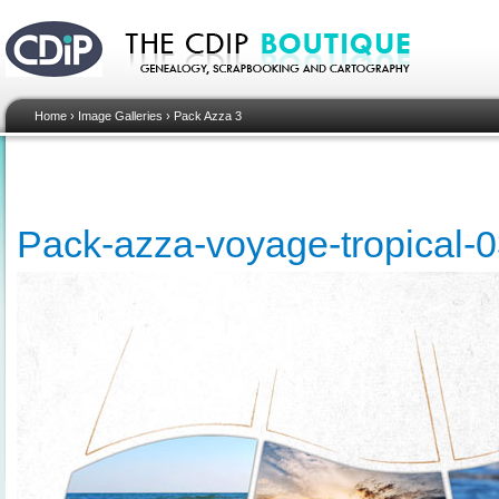
Home
›
Image Galleries
›
Pack Azza 3
Pack-azza-voyage-tropical-