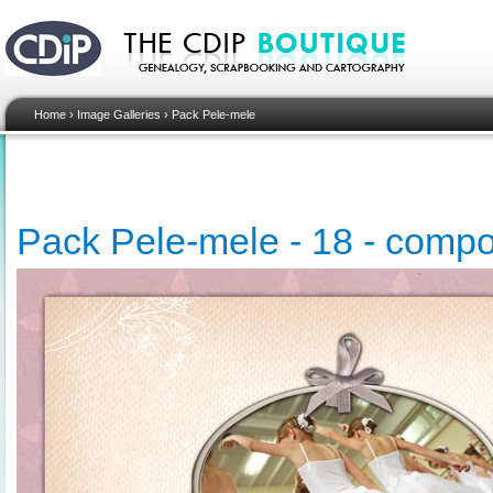
Home
›
Image Galleries
›
Pack Pele-mele
Pack Pele-mele - 18 - compo