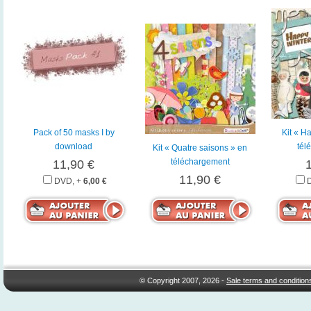
Pack of 50 masks I by
Kit « H
download
tél
Kit « Quatre saisons » en
téléchargement
11,90 €
11,90 €
DVD, +
6,00 €
© Copyright 2007, 2026 -
Sale terms and condition