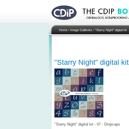
Home
›
Image Galleries
›
"Starry Night" digital kit
"Starry Night" digital k
"Starry Night" digital kit - 07 - Dropcaps