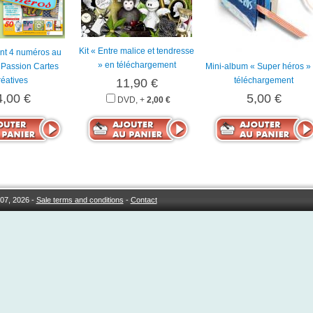
Kit « Entre malice et tendresse
t 4 numéros au
» en téléchargement
Passion Cartes
Mini-album « Super héros »
éatives
téléchargement
11,90 €
4,00 €
5,00 €
DVD, +
2,00 €
07, 2026 -
Sale terms and conditions
-
Contact