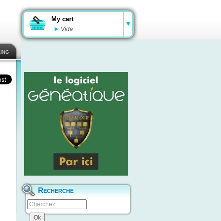
My cart
Vide
ing
Recherche