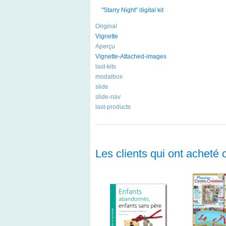
"Starry Night" digital kit
Original
Vignette
Aperçu
Vignette-Attached-images
last-kits
modalbox
slide
slide-nav
last-products
Les clients qui ont acheté 