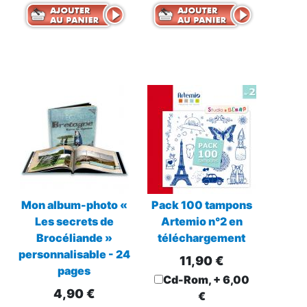
Mon album-photo «
Pack 100 tampons
Les secrets de
Artemio n°2 en
Brocéliande »
téléchargement
personnalisable - 24
11,90 €
pages
Cd-Rom, +
6,00
4,90 €
€