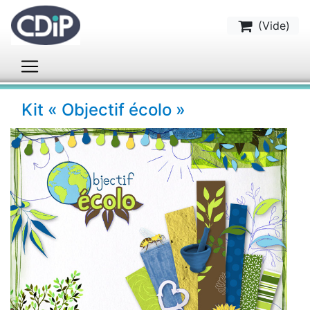
(
Vide
)
Kit « Objectif écolo »