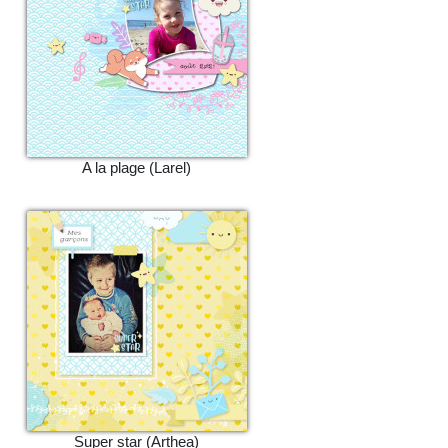
A la plage (Larel)
Super star (Arthea)