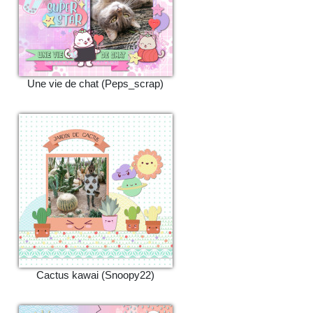
Une vie de chat (Peps_scrap)
Cactus kawai (Snoopy22)