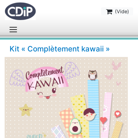
(
Vide
)
Kit « Complètement kawaii »