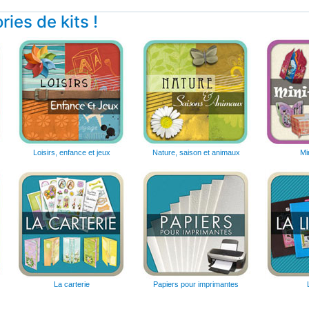
ies de kits !
Loisirs, enfance et jeux
Nature, saison et animaux
Mi
La carterie
Papiers pour imprimantes