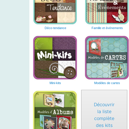
Déco-tendance
Famille et événements
Mini-kits
Modèles de cartes
Découvrir
la liste
complète
des kits