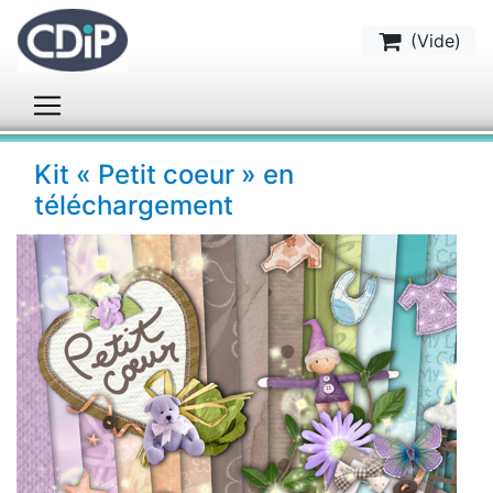
(
Vide
)
Kit « Petit coeur » en
téléchargement