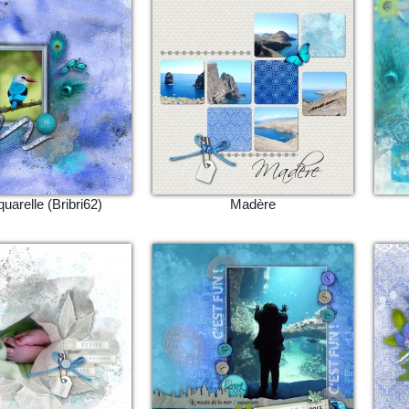
uarelle (Bribri62)
Madère