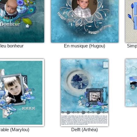
leu bonheur
En musique (Hugou)
Simp
able (Marylou)
Delft (Arthéa)