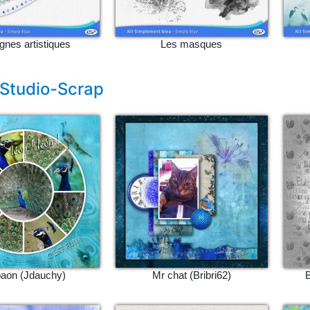
ignes artistiques
Les masques
 Studio-Scrap
paon (Jdauchy)
Mr chat (Bribri62)
B