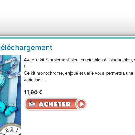
 téléchargement
Avec le kit Simplement bleu, du ciel bleu à l'oiseau bleu,
!
Ce kit monochrome, enjoué et varié vous permettra une 
variations...
11,90 €