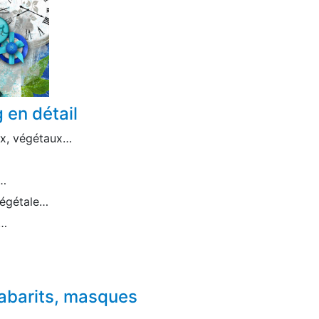
 en détail
ux, végétaux…
x…
végétale…
s…
abarits, masques