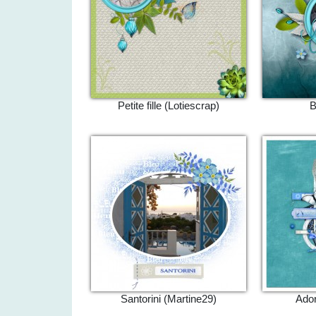
Petite fille (Lotiescrap)
B
Santorini (Martine29)
Ador