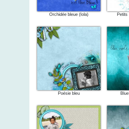
Orchidée bleue (Iola)
Petits
Poésie bleu
Blue