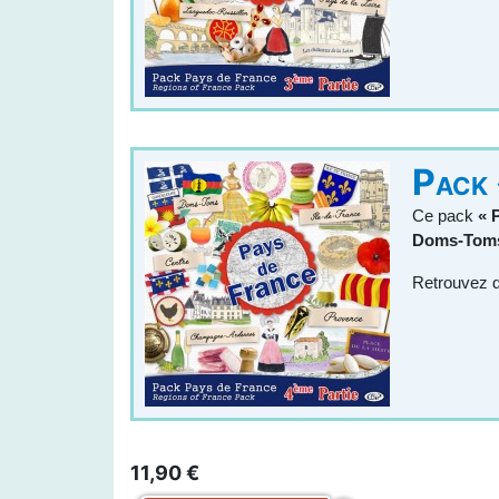
Pack 
Ce pack
« 
Doms-Toms,
Retrouvez d
11,90 €