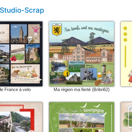
 Studio-Scrap
de France à velo
Ma région ma fierté (Bribri62)