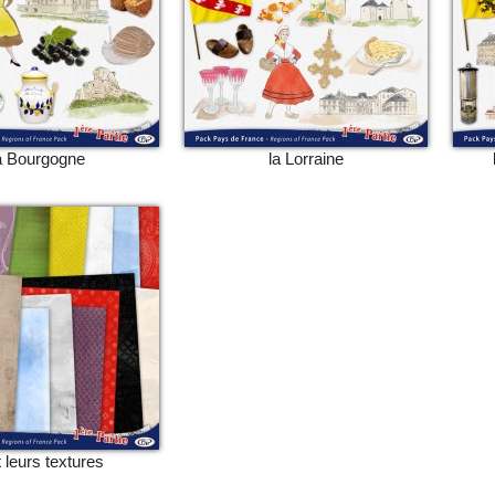
a Bourgogne
la Lorraine
et leurs textures