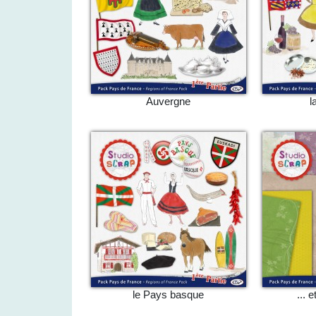
Auvergne
l
le Pays basque
... 