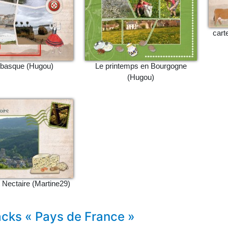
cart
basque (Hugou)
Le printemps en Bourgogne
(Hugou)
t Nectaire (Martine29)
cks « Pays de France »