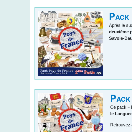
Pack 
Après le su
deuxième p
Savoie-Da
Pack 
Ce pack
« 
le Langued
Retrouvez d