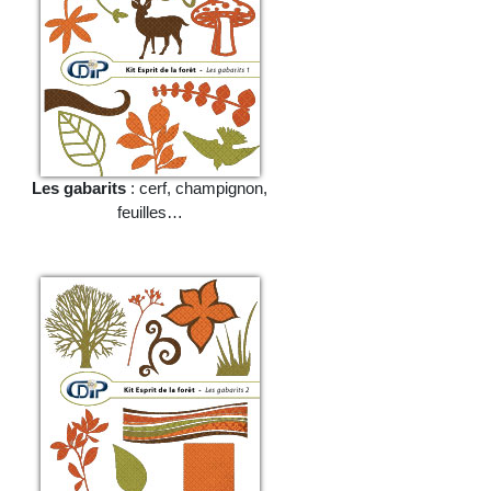
Les gabarits
: cerf, champignon,
feuilles…