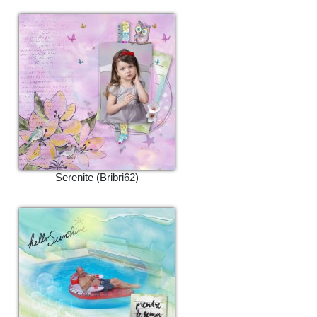
Serenite (Bribri62)