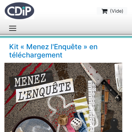
(
Vide
)
Kit « Menez l'Enquête » en
téléchargement