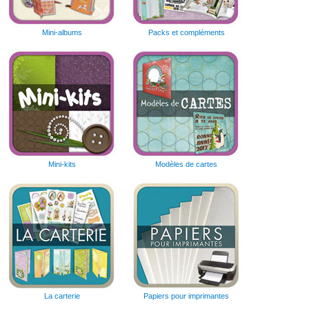
Mini-albums
Packs et compléments
Mini-kits
Modèles de cartes
La carterie
Papiers pour imprimantes