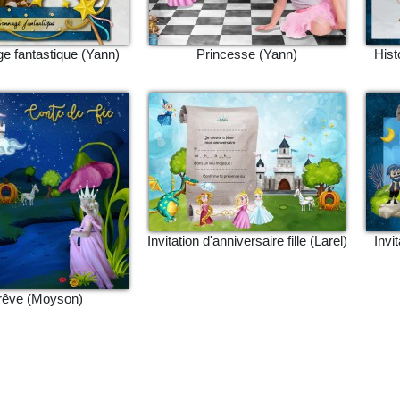
e fantastique (Yann)
Princesse (Yann)
Hist
Invitation d'anniversaire fille (Larel)
Invi
rêve (Moyson)