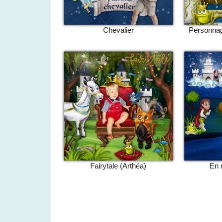
Chevalier
Personnag
Fairytale (Arthéa)
En 