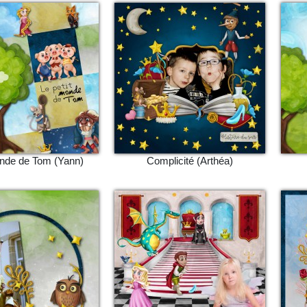
onde de Tom (Yann)
Complicité (Arthéa)