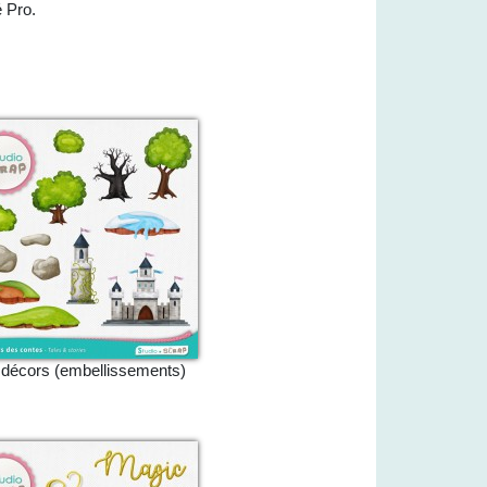
é Pro.
 décors (embellissements)