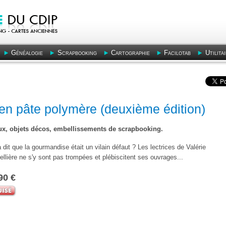
Généalogie
Scrapbooking
Cartographie
Facilotab
Utilita
en pâte polymère (deuxième édition)
ux, objets décos, embellissements de scrapbooking.
 dit que la gourmandise était un vilain défaut ? Les lectrices de Valérie
llière ne s'y sont pas trompées et plébiscitent ses ouvrages...
90 €