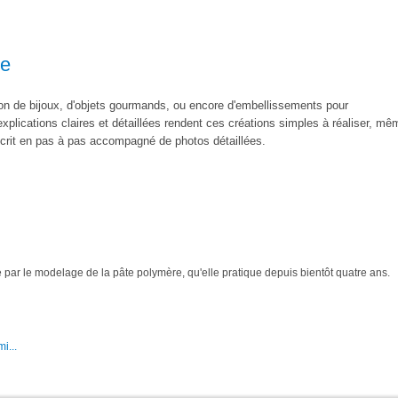
de
ion de bijoux, d'objets gourmands, ou encore d'embellissements pour
plications claires et détaillées rendent ces créations simples à réaliser, mê
écrit en pas à pas accompagné de photos détaillées.
ar le modelage de la pâte polymère, qu'elle pratique depuis bientôt quatre ans.
i...