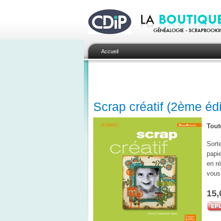
Accueil
Scrap créatif (2ème édi
Tout
Sort
papi
en ré
vous
15,