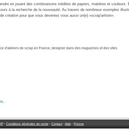
ndre en jouant des combinaisons inédites de papiers, matières et couleurs. E
ujours à la recherche de la nouveauté. Au travers de nombreux exemples illust
 de création pour que vous deveniez vous aussi un(e) «scrap'artiste».
e d'ateliers de scrap en France, designer dans des magazines et des sites
i...
IP
-
Conditions générales de vente
-
Contact
-
Aide
-
Presse