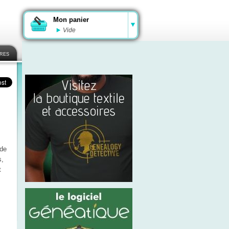
Mon panier
Vide
ires
 de
s,
t