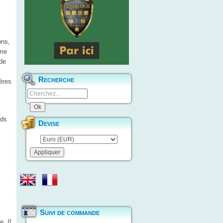
ons,
mme
de
Recherche
ères
nds
Devise
Suivi de commande
. Il