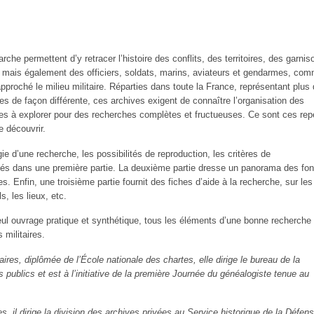
rche permettent d’y retracer l’histoire des conflits, des territoires, des garnis
ais également des officiers, soldats, marins, aviateurs et gendarmes, co
oché le milieu militaire. Réparties dans toute la France, représentant plus 
es de façon différente, ces archives exigent de connaître l’organisation des
stes à explorer pour des recherches complètes et fructueuses. Ce sont ces rep
 découvrir.
e d’une recherche, les possibilités de reproduction, les critères de
s dans une première partie. La deuxième partie dresse un panorama des fo
s. Enfin, une troisième partie fournit des fiches d’aide à la recherche, sur les
s, les lieux, etc.
seul ouvrage pratique et synthétique, tous les éléments d’une bonne recherche
 militaires.
es, diplômée de l’École nationale des chartes, elle dirige le bureau de la
es publics et est à l’initiative de la première Journée du généalogiste tenue au
 il dirige la division des archives privées au Service historique de la Défense