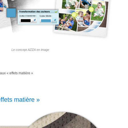
Le concept AZZA en image
aux « effets matière »
fets matière »