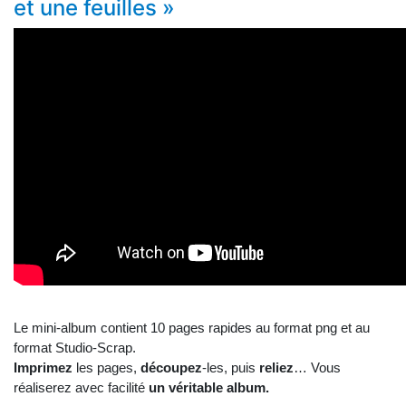
et une feuilles »
Le mini-album contient 10 pages rapides au format png et au
format Studio-Scrap.
Imprimez
les pages,
découpez
-les, puis
reliez
… Vous
réaliserez avec facilité
un véritable album.