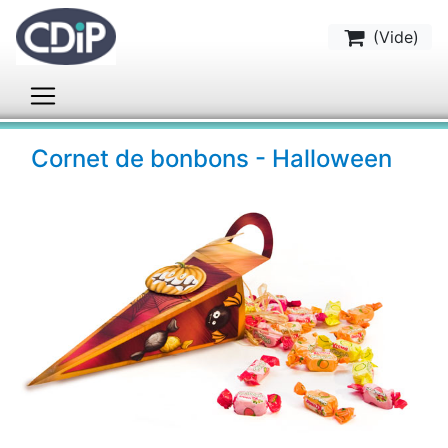
(
Vide
)
Cornet de bonbons - Halloween